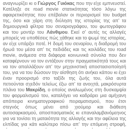
αναγνωρίζει κι ο
Γιώργος Γυιόκας
που την είχε εμπνευστεί.
Κατέληξε σε road movie στατικότητας τόσο λόγω της
αφαιρετικότητας που επέβαλαν οι περιορισμοί του budget
της, όσο και χάρη στη διύληση της ιστορίας της απ’ τα
δημιουργικά φίλτρα του σεναριογράφου, του φωτογράφου
και του μοντέρ του
Λάνθιμου
. Εκεί σ’ αυτές τις αλλαγές
μπορείς να υποθέσεις πώς χάθηκε και το ψωμί της ιστορίας,
αν είχε υπάρξει ποτέ. Η δομή του σεναρίου, η διαδρομή του
ήρωά του μέσα απ’ τις πεδιάδες και τις κοιλάδες του road
movie, ανάμεσα στα διάφορα κοινωνικά σύνολα που δεν
καταφέρνουν να τον εντάξουν στην πραγματικότητά τους και
να τον απαλλάξουν απ’ την μηχανιστική αποστασιοποίησή
του, για να του δώσουν την αίσθηση ότι ανήκει κάπου κι έχει
έναν προορισμό στο ταξίδι της ζωής του, όλα αυτά
πετιούνται σχεδόν τελείως έξω απ’ τα ανοιχτά, μακρόσυρτα
πλάνα του
Μακρίδη
, ο οποίος αναλωμένος στη δυσκαμψία
του φορμαλισμού του, καταλήγει να καδράρει μια αμήχανη
απόπειρα κινηματογραφικού πειραματισμού, που έτσι
στεγνός όπως μένει από χιούμορ και διάθεση
αυτοσαρκασμού, αποσπασματικός κι επαναλαμβανόμεηνος
για να τονίσει τη ματαιότητα της αλλαγής και την αφέλεια της
ελπίδας για κάτι καλύτερο πίσω απ’ την επόμενη στροφή,