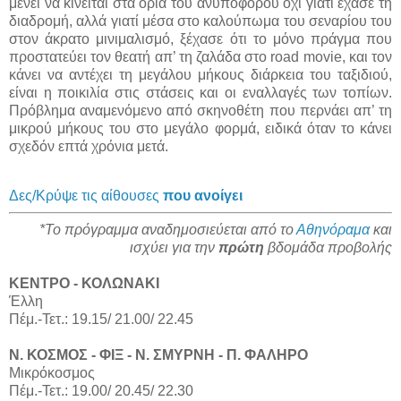
μένει να κινείται στα όρια του ανυπόφορου όχι γιατί έχασε τη
διαδρομή, αλλά γιατί μέσα στο καλούπωμα του σεναρίου του
στον άκρατο μινιμαλισμό, ξέχασε ότι το μόνο πράγμα που
προστατεύει τον θεατή απ’ τη ζαλάδα στο road movie, και τον
κάνει να αντέχει τη μεγάλου μήκους διάρκεια του ταξιδιού,
είναι η ποικιλία στις στάσεις και οι εναλλαγές των τοπίων.
Πρόβλημα αναμενόμενο από σκηνοθέτη που περνάει απ’ τη
μικρού μήκους του στο μεγάλο φορμά, ειδικά όταν το κάνει
σχεδόν επτά χρόνια μετά.
Δες/Κρύψε τις αίθουσες
που ανοίγει
*Το πρόγραμμα αναδημοσιεύεται από το
Αθηνόραμα
και
ισχύει για την
πρώτη
βδομάδα προβολής
ΚΕΝΤΡΟ - ΚΟΛΩΝΑΚΙ
Έλλη
Πέμ.-Τετ.: 19.15/ 21.00/ 22.45
Ν. ΚΟΣΜΟΣ - ΦΙΞ - Ν. ΣΜΥΡΝΗ - Π. ΦΑΛΗΡΟ
Μικρόκοσμος
Πέμ.-Τετ.: 19.00/ 20.45/ 22.30