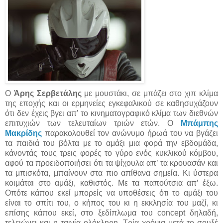
Ο
Άρης Σερβετάλης
με μουστάκι, σε μπάζει στο χιπ κλίμα
της εποχής και οι ερμηνείες εγκεφαλικού σε καθησυχάζουν
ότι δεν έχεις βγει απ’ το κινηματογραφικό κλίμα των διεθνών
επιτυχιών των τελευταίων τριών ετών. Ο
Μπάμπης
Μακρίδης
παρακολουθεί τον ανώνυμο ήρωά του να βγάζει
τα παιδιά του βόλτα με το αμάξι μια φορά την εβδομάδα,
κάνοντάς τους τρεις φορές το γύρο ενός κυκλικού κόμβου,
αφού τα προειδοποιήσει ότι τα ψίχουλα απ’ τα κρουασάν και
τα μπισκότα, μπαίνουν στα πιο απίθανα σημεία. Κι ύστερα
κοιμάται στο αμάξι, καθιστός. Με τα παπούτσια απ’ έξω.
Οπότε κάπου εκεί μπορείς να υποθέσεις ότι το αμάξι του
είναι το σπίτι του, ο κήπος του κι η εκκλησία του μαζί, κι
επίσης κάπου εκεί, στο ξεδίπλωμα του concept δηλαδή,
τελειώνει και η ταινία ολόκληρη. Τρία χρόνια μετά το σουξέ