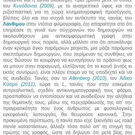
του
Κυνόδοντα (2009)
, με το ανατρεπτικό ύφος και την
ριζοσπαστική για τη χώρα κινηματογραφική προσέγγιση,
βλέπεις όλο και πιο συχνά τον αντίκτυπο της ταινίας του
Λάνθιμου
στην ντόπια φιλμογραφία, όχι απαραίτητα στο ότι
επηρέασε τη γενιά των σύγχρονών του δημιουργών να
ακολουθήσουν μια αντικομφορμιστική γραφή στην
δημιουργική τους πορεία, αλλά μάλλον στο ότι αποκάλυψε
έναν κρίσιμο όγκο παρόμοιων projects, μια μάζα παρόμοια
σκεπτόμενων δημιουργών, που περίμεναν τις συνθήκες να
τους δώσουν το κουράγιο να κυνηγήσουν το πράσινο φως
να μπουν στην παραγωγή, ελπίζοντας ότι το κοινό (εντός κι
εκτός συνόρων), είναι πλέον έτοιμο να τις υποδεχτεί και να
τις αναδείξει. Ταινίες σαν το
Attenberg (2010)
, τον
Άδικο
Κόσμο (2011)
, τώρα το
L
, ταινίες που στην εσκεμένα
αντιρεαλιστική, σχεδόν αντικινηματογραφική τους φόρμα,
προσπαθούν να εντοπίσουν και να αναδείξουν την αλήθεια
της θεματικής τους, μέσω της περιχαράκωσής της απ’ την
πραγματικότητα που ένας άνθρωπος με φυσιολογικές
εγκεφαλικές λειτουργίες θα θεωρούσε κανονική. Στην
προκειμένη περίπτωση, η ταινία που είχε ξεκινήσει ως road
movie καταστάσεων, άλλαξε τόσο πολύ απ’ τη στιγμή της
πρώτης της γραφής, ώστε να δηλώνει ότι μετά βίας την