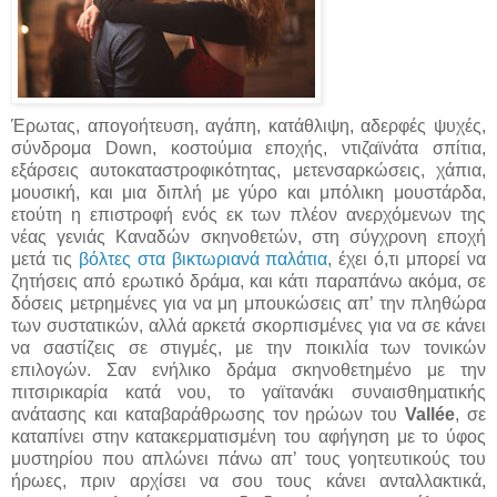
Έρωτας, απογοήτευση, αγάπη, κατάθλιψη, αδερφές ψυχές,
σύνδρομα Down, κοστούμια εποχής, ντιζαϊνάτα σπίτια,
εξάρσεις αυτοκαταστροφικότητας, μετενσαρκώσεις, χάπια,
μουσική, και μια διπλή με γύρο και μπόλικη μουστάρδα,
ετούτη η επιστροφή ενός εκ των πλέον ανερχόμενων της
νέας γενιάς Καναδών σκηνοθετών, στη σύγχρονη εποχή
μετά τις
βόλτες στα βικτωριανά παλάτια
, έχει ό,τι μπορεί να
ζητήσεις από ερωτικό δράμα, και κάτι παραπάνω ακόμα, σε
δόσεις μετρημένες για να μη μπουκώσεις απ’ την πληθώρα
των συστατικών, αλλά αρκετά σκορπισμένες για να σε κάνει
να σαστίζεις σε στιγμές, με την ποικιλία των τονικών
επιλογών. Σαν ενήλικο δράμα σκηνοθετημένο με την
πιτσιρικαρία κατά νου, το γαϊτανάκι συναισθηματικής
ανάτασης και καταβαράθρωσης τον ηρώων του
Vallée
, σε
καταπίνει στην κατακερματισμένη του αφήγηση με το ύφος
μυστηρίου που απλώνει πάνω απ’ τους γοητευτικούς του
ήρωες, πριν αρχίσει να σου τους κάνει ανταλλακτικά,