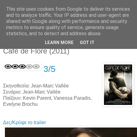
This site uses cookies from Google to deliver its services
Movies For The Masses
and to analyze traffic. Your IP address and user-agent are
shared with Google along with performance and security
metrics to ensure quality of service, generate usage
Challenging common sense since 2004
statistics, and to detect and address abuse.
LEARN MORE
GOT IT
Thursday, March 01, 2012
Café de Flore (2011)
3/5
Σκηνοθεσία: Jean-Marc Vallée
Σενάριο: Jean-Marc Vallée
Παίζουν: Kevin Parent, Vanessa Paradis,
Evelyne Brochu
Δες/Κρύψε το trailer