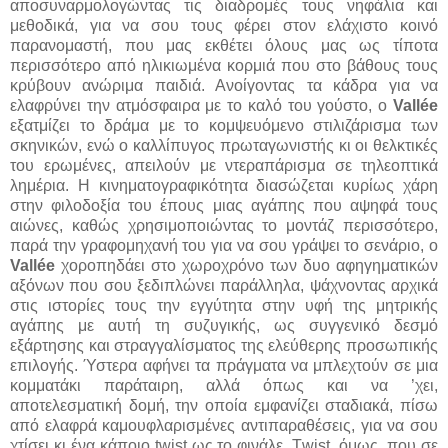
αποσυναρμολογώντας τις διαδρομές τους νηφάλια και
μεθοδικά, για να σου τους φέρει στον ελάχιστο κοινό
παρανομαστή, που μας εκθέτει όλους μας ως τίποτα
περισσότερο από ηλικιωμένα κορμιά που στο βάθους τους
κρύβουν ανώριμα παιδιά. Ανοίγοντας τα κάδρα για να
ελαφρύνει την ατμόσφαιρα με το καλό του γούστο, ο
Vallée
εξατμίζει το δράμα με το κομψευόμενο στιλιζάρισμα των
σκηνικών, ενώ ο καλλίπυγος πρωταγωνιστής κι οι θελκτικές
του ερωμένες, απειλούν με ντεραπάρισμα σε τηλεοπτικά
λημέρια. Η κινηματογραφικότητα διασώζεται κυρίως χάρη
στην φιλοδοξία του έπους μιας αγάπης που αψηφά τους
αιώνες, καθώς χρησιμοποιώντας το μοντάζ περισσότερο,
παρά την γραφομηχανή του για να σου γράψει το σενάριο, ο
Vallée
χοροπηδάει στο χωροχρόνο των δυο αφηγηματικών
αξόνων που σου ξεδιπλώνει παράλληλα, ψάχνοντας αρχικά
στις ιστορίες τους την εγγύτητα στην υφή της μητρικής
αγάπης με αυτή τη συζυγικής, ως συγγενικό δεσμό
εξάρτησης και στραγγαλίσματος της ελεύθερης προσωπικής
επιλογής. Ύστερα αφήνει τα πράγματα να μπλεχτούν σε μια
κομματάκι παράταιρη, αλλά όπως και να ’χει,
αποτελεσματική δομή, την οποία εμφανίζει σταδιακά, πίσω
από ελαφρά καμουφλαρισμένες αντιπαραθέσεις, για να σου
χτίσει κι ένα κάποιο twist ως το φινάλε. Τwist, όμως, που σε