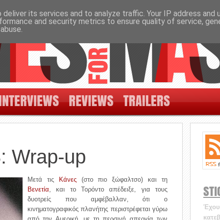
deliver its services and to analyze traffic. Your IP address and
formance and security metrics to ensure quality of service, ge
 abuse.
INTERVIEWS
REVIEWS
TRAILERS
8: Wrap-up
Μετά τις
Κάνες
(στο πιο ξώφαλτσο) και τη
STI
Βενετία
, και το Τορόντο απέδειξε, για τους
δυοτρείς που αμφέβαλλαν, ότι ο
Έχουν
κινηματογραφικός πλανήτης περιστρέφεται γύρω
κατεβ
από την Αμερική, με τη περσινή απεργία των