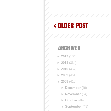
< OLDER POST
ARCHIVED
►
2012
(184)
►
2011
(364)
►
2010
(457)
►
2009
(461)
▼
2008
(416)
►
December
(19)
►
November
(34)
►
October
(46)
▼
September
(43)