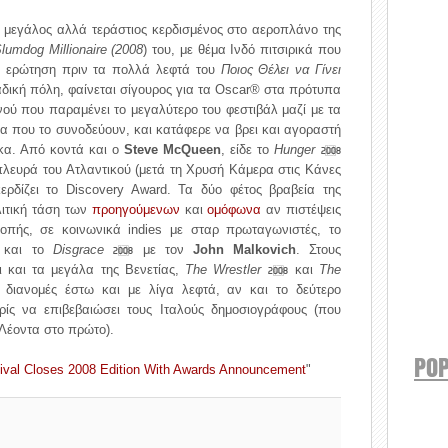
 μεγάλος αλλά τεράστιος κερδισμένος στο αεροπλάνο της
lumdog Millionaire (2008
) του, με θέμα Ινδό πιτσιρικά που
α ερώτηση πριν τα πολλά λεφτά του
Ποιος Θέλει να Γίνει
ναδική πόλη, φαίνεται σίγουρος για τα Oscar® στα πρότυπα
ινού που παραμένει το μεγαλύτερο του φεστιβάλ μαζί με τα
α που το συνοδεύουν, και κατάφερε να βρει και αγοραστή
ικα. Από κοντά και ο
Steve McQueen
, είδε το
Hunger
2008
πλευρά του Ατλαντικού (μετά τη Χρυσή Κάμερα στις Κάνες
κερδίζει το Discovery Award. Τα δύο φέτος βραβεία της
λιτική τάση των
προη
γούμενων
και
ομόφωνα
αν πιστέψεις
οπής, σε κοινωνικά indies με σταρ πρωταγωνιστές, το
και το
Disgrace
με τον
John Malkovich
. Στους
2008
 και τα μεγάλα της Βενετίας,
The Wrestler
και
The
2008
 διανομές έστω και με λίγα λεφτά, αν και το δεύτερο
ρίς να επιβεβαιώσει τους Ιταλούς δημοσιογράφους (που
Λέοντα στο πρώτο).
POP
ival Closes 2008 Edition With Awards Announcement
"