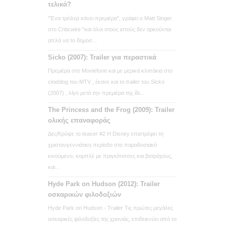
τελικά?
"Ένα τρέιλερ κάνει πρεμιέρα", γράφει ο Matt Singer
στο Criticwire "και όλοι στους ιστούς δεν αρκούνται
απλά να το δημοσ...
Sicko (2007): Trailer για περαστικά
Πρεμιέρα στο Moviefone και με μερικά κλιπάκια στο
cineblog του MTV , έκανε και το trailer του Sicko
(2007) , λίγο μετά την πρεμιέρα της ίδι...
The Princess and the Frog (2009): Trailer
ολικής επαναφοράς
Δες/Κρύψε το teaser #2 Η Disney επιστρέφει τη
χριστουγεννιάτικη περίοδο στο παραδοσιακό
κινούμενο, κομπλέ με πριγκίπισσες και βατράχους,
και...
Hyde Park on Hudson (2012): Trailer
οσκαρικών φιλοδοξιών
Hyde Park on Hudson - Trailer Τις πρώτες μεγάλες
οσκαρικές φιλοδοξίες της χρονιάς, επιδεικνύει από το