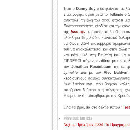
Έτσι ο
Danny Boyle
δε φαίνεται απλά
επιστροφής, αφού μετά το Telluride ο
S
αναπολεί τη ζωή του αφού φτάσει μι
Εκατομμυριούχος
, κέρδισε και την κα
της
Juno
, τσίμπησε το βραβείο κο
2007
ολόκληρα 15 χιλιάδες καναδικά δολάρι
να δώσει 3,5-4 εκατομμύρια αμερικάν
του να ανακαλύπτεται και στην άλλη 
και κάτι ψιλά στη Βενετία) και να 
FIPRESCI πήγαν, αντίθετα με την πο
τον
Jonathan Rosenbaum
της επιτρ
Lymelife
με τον
Alec Baldwin
2008
κερδισμένους σαφώς συγκαταλέγονται
Hurt Locker
, που βρήκαν καλές
2008
παρέμεινε δεύτερο στη σύγκριση, χω
θεώρησαν ότι αδικήθηκε με τον Χρυσό 
Όλα τα βραβεία στο δελτίο τύπου "
Fest
PREVIOUS ARTICLE
Νύχτες Πρεμιέρας 2008: Το Πρόγραμμα