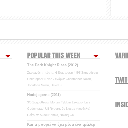
POPULAR THIS WEEK
VARI
The Dark Knight Rises (2012)
Σκοτεινός Ιππότης: Η Επιστροφή 4.5/5 Σκηνοθεσία:
TWI
Christopher Nolan Σενάριο: Christopher Nolan,
Jonathan Nolan, David S....
Hodejegerne (2011)
INSI
3/5 Σκηνοθεσία: Morten Tyldum Σενάριο: Lars
Gudemstad, Ulf Ryberg, Jo Nesbø (νουβέλα)
Παίζουν: Aksel Hennie, Nikolaj Co...
Και τι μπορεί να έχει μέσα ένα τρέιλερ