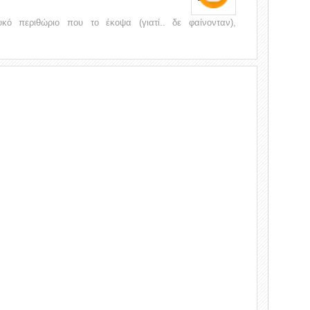
ό περιθώριο που το έκοψα (γιατί.. δε φαίνονταν),