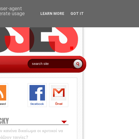
 user-agent
nerate usage
LEARN MORE
GOT IT
CKY
 κανένα δικαίωμα οι κριτικοί να
άζουν ταινίες?