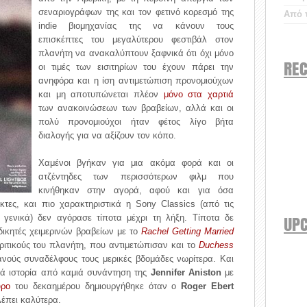
σεναριογράφων της και τον φετινό κορεσμό της
Από τ
indie βιομηχανίας της να κάνουν τους
επισκέπτες του μεγαλύτερου φεστιβάλ στον
πλανήτη να ανακαλύπτουν ξαφνικά ότι όχι μόνο
REC
οι τιμές των εισιτηρίων του έχουν πάρει την
ανηφόρα και η ίση αντιμετώπιση προνομιούχων
και μη αποτυπώνεται πλέον
μόνο στα χαρτιά
των ανακοινώσεων των βραβείων, αλλά και οι
πολύ προνομιούχοι ήταν φέτος λίγο βήτα
διαλογής για να αξίζουν τον κόπο.
Χαμένοι βγήκαν για μια ακόμα φορά και οι
ατζέντηδες των περισσότερων φιλμ που
κινήθηκαν στην αγορά, αφού και για όσα
τες, και πιο χαρακτηριστικά η Sony Classics (από τις
UP
α γενικά) δεν αγόρασε τίποτα μέχρι τη λήξη. Τίποτα δε
κδικητές χειμερινών βραβείων με το
Rachel Getting Married
κριτικούς του πλανήτη, που αντιμετώπισαν και το
Duchess
ανούς συναδέλφους τους μερικές βδομάδες νωρίτερα. Και
ιά ιστορία από καμιά συνάντηση της
Jennifer Aniston
με
υρο
του δεκαημέρου δημιουργήθηκε όταν ο
Roger Ebert
λέπει καλύτερα.