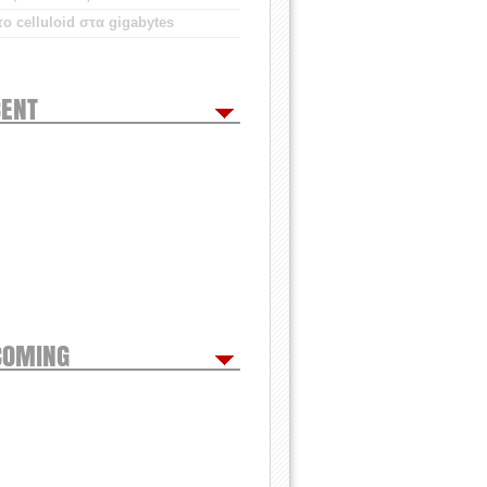
ο celluloid στα gigabytes
ENT
COMING