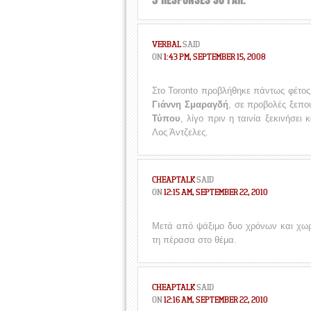
VERBAL
SAID
ON
1:43 PM, SEPTEMBER 15, 2008
Στο Toronto προβλήθηκε πάντως φέτος
Γιάννη Σμαραγδή
, σε προβολές ξεπο
Τύπου
, λίγο πριν η ταινία ξεκινήσει
Λος Άντζελες.
CHEAPTALK
SAID
ON
12:15 AM, SEPTEMBER 22, 2010
Μετά από ψάξιμο δυο χρόνων και χωρί
τη πέρασα στο θέμα.
CHEAPTALK
SAID
ON
12:16 AM, SEPTEMBER 22, 2010