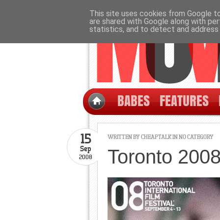
This site uses cookies from Google to 
are shared with Google along with per
statistics, and to detect and address
BABES
FEATURES
15
WRITTEN BY CHEAPTALK IN NO CATEGORY
Sep
Toronto 200
2008