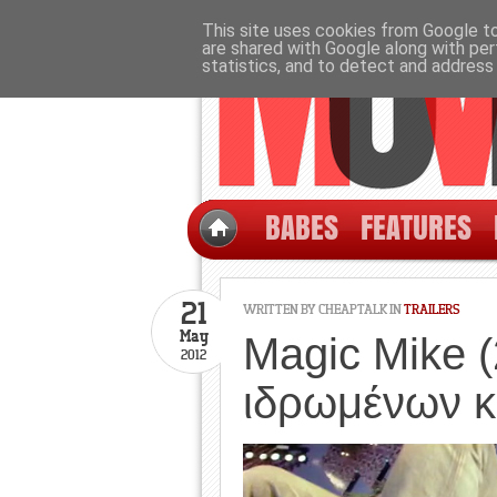
This site uses cookies from Google to 
are shared with Google along with per
statistics, and to detect and address
BABES
FEATURES
21
WRITTEN BY CHEAPTALK IN
TRAILERS
May
Magic Mike (2
2012
ιδρωμένων κ