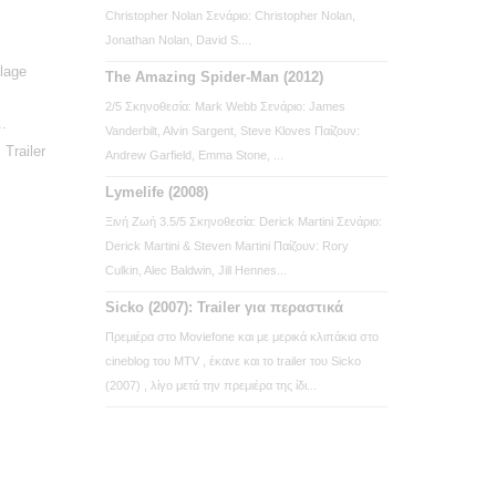
Christopher Nolan Σενάριο: Christopher Nolan,
Jonathan Nolan, David S....
plage
The Amazing Spider-Man (2012)
2/5 Σκηνοθεσία: Mark Webb Σενάριο: James
..
Vanderbilt, Alvin Sargent, Steve Kloves Παίζουν:
Trailer
Andrew Garfield, Emma Stone, ...
Lymelife (2008)
Ξινή Ζωή 3.5/5 Σκηνοθεσία: Derick Martini Σενάριο:
Derick Martini & Steven Martini Παίζουν: Rory
Culkin, Alec Baldwin, Jill Hennes...
Sicko (2007): Trailer για περαστικά
Πρεμιέρα στο Moviefone και με μερικά κλιπάκια στο
cineblog του MTV , έκανε και το trailer του Sicko
(2007) , λίγο μετά την πρεμιέρα της ίδι...