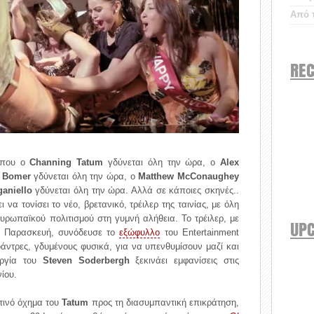
Από τ
REC
 όπου ο
Channing Tatum
γδύνεται όλη την ώρα, ο
Alex
t Bomer
γδύνεται όλη την ώρα, ο
Matthew McConaughey
aniello
γδύνεται όλη την ώρα. Αλλά σε κάποιες σκηνές..
ι να τονίσει το νέο, βρετανικό, τρέιλερ της ταινίας, με όλη
υρωπαϊκού πολιτισμού στη γυμνή αλήθεια. Το τρέιλερ, με
UP
 Παρασκευή, συνόδευσε το
εξώφυλλο
του Entertainment
άντρες, γδυμένους φυσικά, για να υπενθυμίσουν μαζί και
υργία του
Steven Soderbergh
ξεκινάει εμφανίσεις στις
ίου.
ετινό όχημα του
Tatum
προς τη διασυμπαντική επικράτηση,