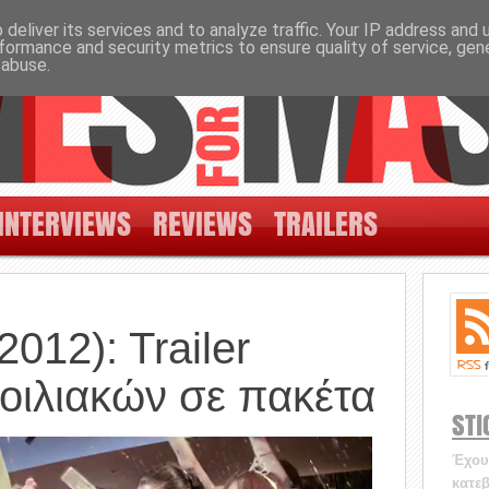
deliver its services and to analyze traffic. Your IP address and
formance and security metrics to ensure quality of service, ge
 abuse.
INTERVIEWS
REVIEWS
TRAILERS
012): Trailer
οιλιακών σε πακέτα
STI
Έχουν
κατεβ