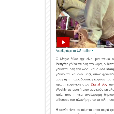
Δες/Κρύψε το US trailer
Ο
Magic Mike
είναι μια ταινία
2012
Pettyfer
γδύνεται όλη την ώρα, ο
Mat
γδύνεται όλη την ώρα, και ο
Joe Mang
γδύνονται και όλοι μαζί, όπως φροντίζε
αυτή τη τη παραδοσιακή έμφαση του ε
πρώτη εμφάνιση στον
Digital Spy
την
Weekly με βροχή από μαγικούς μιχαλο
πάλι πως η νέα ανεξάρτητη δημιο
αίθουσες του πλανήτη από τα τέλη Ιουν
Η ταινία είναι το πέμπτο κατά σειρά φ