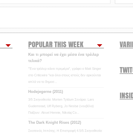
POPULAR THIS WEEK
VARI
Και τι μπορεί να έχει μέσα ένα τρέιλερ
τελικά?
TWI
"Ένα τρέιλερ κάνει πρεμιέρα", γράφει ο Matt Singer
στο Criticwire "και όλοι στους ιστούς δεν αρκούνται
απλά να το δημοσ...
Hodejegerne (2011)
INSI
3/5 Σκηνοθεσία: Morten Tyldum Σενάριο: Lars
Gudemstad, Ulf Ryberg, Jo Nesbø (νουβέλα)
Παίζουν: Aksel Hennie, Nikolaj Co...
The Dark Knight Rises (2012)
Σκοτεινός Ιππότης: Η Επιστροφή 4.5/5 Σκηνοθεσία: