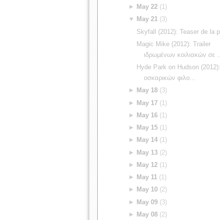
►
May 22
(1)
▼
May 21
(3)
Skyfall (2012): Teaser de la 
Magic Mike (2012): Trailer
ιδρωμένων κοιλιακών σε .
Hyde Park on Hudson (2012): 
οσκαρικών φιλο...
►
May 18
(3)
►
May 17
(1)
►
May 16
(1)
►
May 15
(1)
►
May 14
(1)
►
May 13
(2)
►
May 12
(1)
►
May 11
(1)
►
May 10
(2)
►
May 09
(3)
►
May 08
(2)