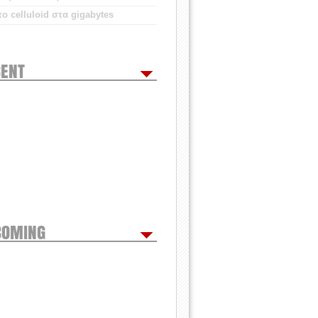
ο celluloid στα gigabytes
ENT
COMING