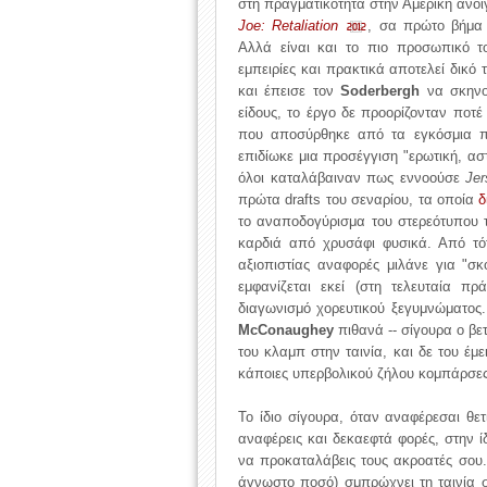
στη πραγματικότητα στην Αμερική ανοίγ
Joe: Retaliation
, σα πρώτο βήμα 
2012
Αλλά είναι και το πιο προσωπικό το
εμπειρίες και πρακτικά αποτελεί δικό
και έπεισε τον
Soderbergh
να σκηνοθ
είδους, το έργο δε προορίζονταν ποτ
που αποσύρθηκε από τα εγκόσμια π
επιδίωκε μια προσέγγιση "ερωτική, αστ
όλοι καταλάβαιναν πως εννοούσε
Jer
πρώτα drafts του σεναρίου, τα οποία
δ
το αναποδογύρισμα του στερεότυπου τη
καρδιά από χρυσάφι φυσικά. Από τότ
αξιοπιστίας αναφορές μιλάνε για "σκο
εμφανίζεται εκεί (στη τελευταία π
διαγωνισμό χορευτικού ξεγυμνώματος.
McConaughey
πιθανά -- σίγουρα ο βετ
του κλαμπ στην ταινία, και δε του έμε
κάποιες υπερβολικού ζήλου κομπάρσες
Το ίδιο σίγουρα, όταν αναφέρεσαι θε
αναφέρεις και δεκαεφτά φορές, στην ίδ
να προκαταλάβεις τους ακροατές σου
άγνωστο ποσό) σμπρώχνει τη ταινία σ