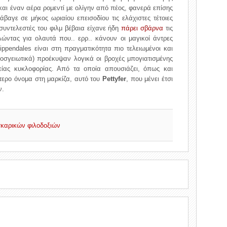
 και έναν αέρα ρομεντί με ολίγην από πέος, φανερά επίσης
άβαγε σε μήκος ωριαίου επεισοδίου τις ελάχιστες τέτοιες
ι συντελεστές του φιλμ βέβαια είχανε ήδη
πάρει
σβάρνα
τις
λώντας για ολαυτά που.. ερρ.. κάνουν οι μαγικοί άντρες
ippendales είναι στη πραγματικότητα πιο τελειωμένοι και
προσγειωτικά) προέκυψαν λογικά οι βροχές μπογιατισμένης
ίας κυκλοφορίας. Από τα οποία απουσιάζει, όπως και
τερο όνομα στη μαρκίζα, αυτό του
Pettyfer
, που μένει έτσι
ν.
οσκαρικών φιλοδοξιών