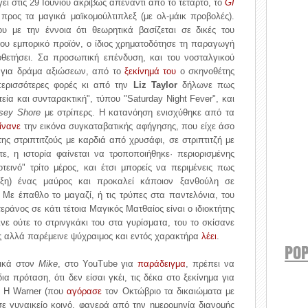
ει στις 29 Ιουνίου ακριβώς απέναντι από το τέταρτο, το
GI
προς τα μαγικά μαϊκομούλτιπλεξ (με ολ-μάικ προβολές).
υ με την έννοια ότι θεωρητικά βασίζεται σε δικές του
 του εμπορικό προϊόν, ο ίδιος χρηματοδότησε τη παραγωγή
ετήσει. Σα προσωπική επένδυση, και του νοσταλγικού
έ για δράμα αξιώσεων, από το
ξεκίνημά του
ο σκηνοθέτης
ερισσότερες φορές κι από την
Liz Taylor
δήλωνε πως
εία και συνταρακτική", τύπου "Saturday Night Fever", και
sey Shore
με στρίπερς. Η κατανόηση ενισχύθηκε από τα
ίνανε
την εικόνα συγκαταβατικής αφήγησης, που είχε άσο
ς στριπτιτζούς με καρδιά από χρυσάφι, σε στριπτιτζή με
ε, η ιστορία φαίνεται να τροποποιήθηκε· περιορισμένης
τεινό" τρίτο μέρος, και έτσι μπορείς να περιμένεις πως
ράξη) ένας μαύρος και προκαλεί κάποιον ξανθούλη σε
 Με έπαθλο το μαγαζί, ή τις τρύπες στα παντελόνια, του
εράνος σε κάτι τέτοια Μαγικός Ματθαίος είναι ο ιδιοκτήτης
ινε ούτε το στρινγκάκι του στα γυρίσματα, του το σκίσανε
 αλλά παρέμεινε ψύχραιμος και εντός χαρακτήρα
λέει
.
POP
τικά στον
Mike
, στο YouTube για
παράδειγμα
, πρέπει να
ια πρόταση, ότι δεν είσαι γκέι, τις δέκα στο ξεκίνημα για
. Η Warner (που
αγόρασε
τον Οκτώβριο τα δικαιώματα με
ε γυναικείο κοινό, φανερά από την ημερομηνία διανομής