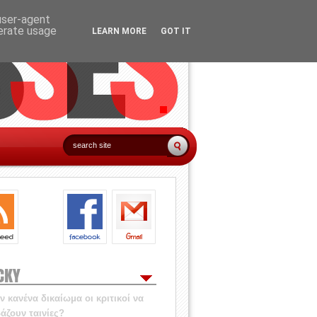
 user-agent
nerate usage
LEARN MORE
GOT IT
CKY
 κανένα δικαίωμα οι κριτικοί να
άζουν ταινίες?